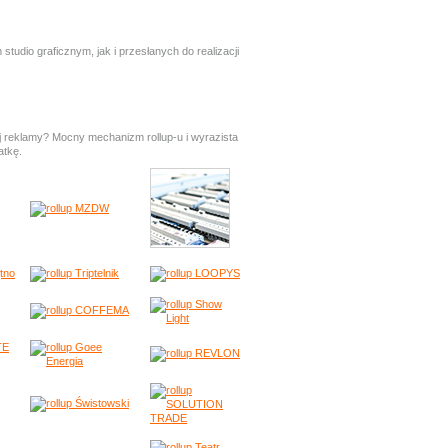
io graficznym, jak i przesłanych do realizacji
 reklamy? Mocny mechanizm rollup-u i wyrazista
atkę.