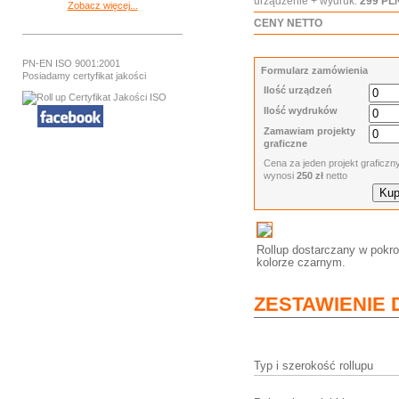
urządzenie + wydruk:
299 PL
Zobacz więcej...
CENY NETTO
PN-EN ISO 9001:2001
Formularz zamówienia
Posiadamy certyfikat jakości
Ilość urządzeń
Ilość wydruków
Zamawiam projekty
graficzne
Cena za jeden projekt graficzn
wynosi
250 zł
netto
Rollup dostarczany w pokr
kolorze czarnym.
ZESTAWIENIE
Typ i szerokość rollupu