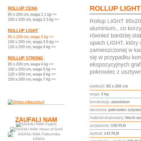
ROLLUP LIGHT
ROLLUP CENA
85 x 200 cm, waga 2.1 kg >>
100 x 200 cm, waga 2.3 kg >>
Rollup LIGHT 85x200
aluminium., co korzy
ROLLUP LIGHT
również bardziej sta
85 x 200 cm, waga 3 kg >>
upach LIGHT, który 
100 x 200 cm, waga 3.5 kg >>
120 x 200 cm, waga 4 kg >>
zamieszczonej w kas
się w przypadku kon
ROLLUP STRONG
ekspozycyjnych grafi
85 x 200 cm, waga 4 kg >>
100 x 200 cm, waga 5 kg >>
pokrowiec z usztywn
120 x 200 cm, waga 6 kg >>
150 x 200 cm, waga 7 kg >>
wielkość:
85 x 200 cm
waga:
3 kg
konstrukcja:
aluminium
akcesoria:
pokrowiec sztywn
materiał drukowany:
block-ou
ZAUFALI NAM
urzadzenie:
156 PLN
wydruk:
143 PLN