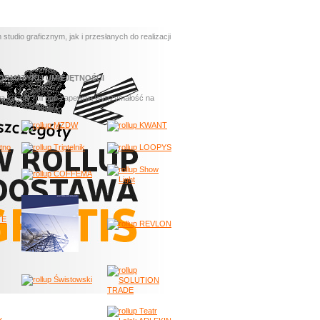
io graficznym, jak i przesłanych do realizacji
ORMATYKI I UMIEJĘTNOŚCI
wa kasety roll upu zapewnia wytrzymałość na