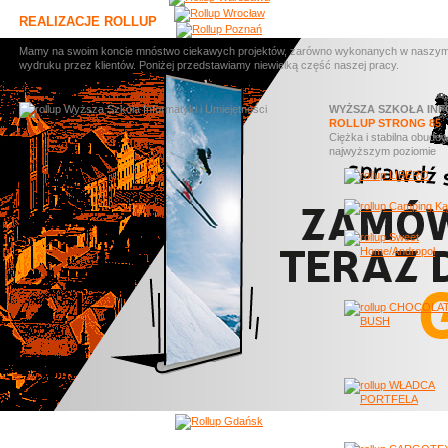
REALIZACJE ROLLUP
Mamy na swoim koncie mnóstwo ciekawych projektów, zarówno wykonanych w naszym stud
wydruku przez klientów. Poniżej przedstawiamy niewielką część naszej pracy.
WYŻSZA SZKOŁA INF
ROLLUP STRONG 85
Ciężka i stabilna obudo
najwyższym poziomie