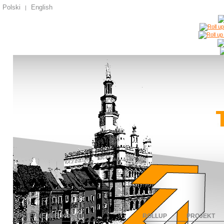
Polski
English
|
DOSTĘPNE WIELKOŚCI
ROLLUP
PROJEKT