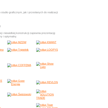
io graficznym, jak i przesłanych do realizacji
N
ej i niewielkiej konstrukcji zapewnia prezentację
ny i optymalny.